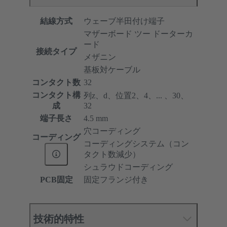
結線方式
ウェーブ半田付け端子
マザーボード ツー ドーターカ
ード
接続タイプ
メザニン
基板対ケーブル
コンタクト数
32
コンタクト構
列z、d、位置2、4、... 、30、
成
32
端子長さ
4.5 mm
穴コーディング
コーディング
コーディングシステム（コン
タクト数減少）
シュラウドコーディング
PCB固定
固定フランジ付き
技術的特性