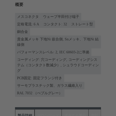
概要
メスコネクタ
ウェーブ半田付け端子
定格電流: ‌6 A
コンタクト: 32
ストレート型
銅合金
貴金属メッキ 下地Ni 嵌合側, Snメッキ、下地Ni 結
線側
パフォーマンスレベル: 2, IEC 60603-2に準拠
コーディング: 穴コーディング, コーディングシス
テム（コンタクト数減少）, シュラウドコーディン
グ
PCB固定: 固定フランジ付き
サーモプラスチック製、ガラス繊維入り
RAL 7032 （ぺブルグレー）
製品詳細
ダウンロード
適合する製品
商社