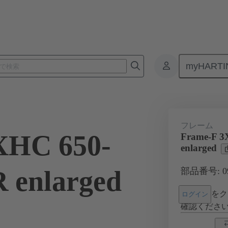
myHARTI
コネクタ
製品
Han® HC モジュラーインサート
フレーム
フレーム
XHC 650-
Frame-F 
enlarged
 enlarged
部品番号: 09 
をク
ログイン
確認くださ