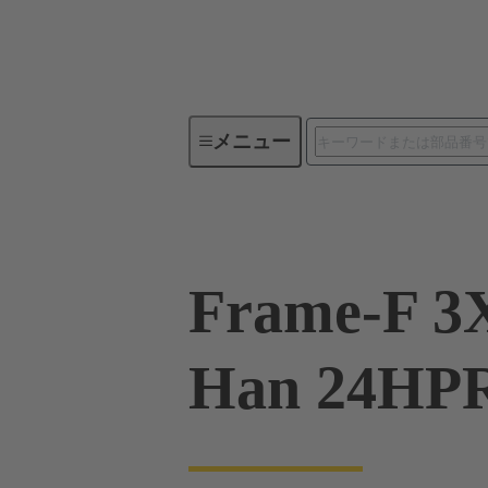
メニュー
産業用コネクタ / Han®
角型
Frame-F 3
Han 24HPR