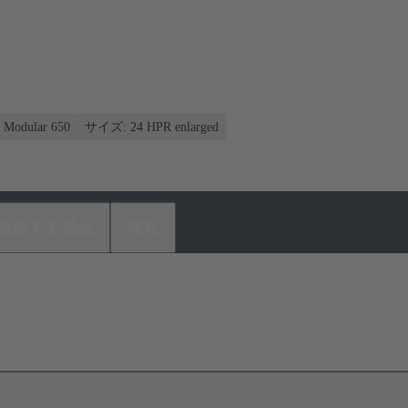
odular 650
サイズ: 24 HPR enlarged
適合する製品
商社