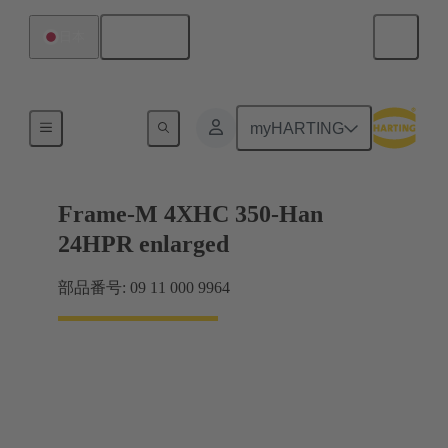
日本語
日本
Han® HPR Single Pole
myHARTING
Frame-M 4XHC 350-Han
24HPR enlarged
部品番号: 09 11 000 9964