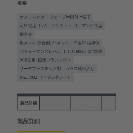
概要
オスコネクタ
ウェーブ半田付け端子
定格電流: ‌15 A
コンタクト: 3
アングル型
銅合金
銀メッキ 嵌合側, Snメッキ、下地Ni 結線側
パフォーマンスレベル: 1, IEC 60603-2に準拠
PCB固定: 固定フランジ付き
サーモプラスチック製、ガラス繊維入り
RAL 7032 （ぺブルグレー）
製品詳細
ダウンロード
適合する製品
商社
製品詳細