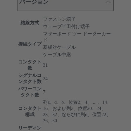
バージョン
ファストン端子
結線方式
ウェーブ半田付け端子
マザーボード ツー ドーターカー
ド
接続タイプ
基板対ケーブル
ケーブル中継
コンタクト
31
数
シグナルコ
24
ンタクト数
パワーコン
7
タクト数
列z、d、b、位置2、4、 ... 、14、
コンタクト
16、および列z、位置20、24、
構成
28、32、ならびに列d、位置22、
26、30
リーディン