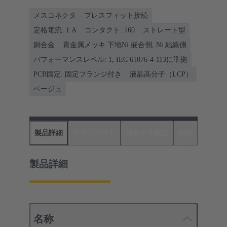
メスコネクタ
プレスフィット接続
定格電流: ‌1 A
コンタクト: 160
ストレート型
銅合金
貴金属メッキ 下地Ni 嵌合側, Ni 結線側
パフォーマンスレベル: 1, IEC 61076-4-113に準拠
PCB固定: 固定フランジ付き
液晶高分子（LCP）
ベージュ
製品詳細
ダウンロード
適合する製品
商社
製品詳細
名称