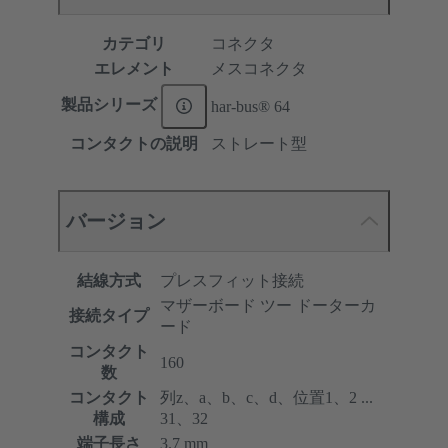
カテゴリ
コネクタ
エレメント
メスコネクタ
製品シリーズ
har-bus® 64
コンタクトの説明
ストレート型
バージョン
結線方式
プレスフィット接続
マザーボード ツー ドーターカ
接続タイプ
ード
コンタクト
160
数
コンタクト
列z、a、b、c、d、位置1、2 ...
構成
31、32
端子長さ
3.7 mm