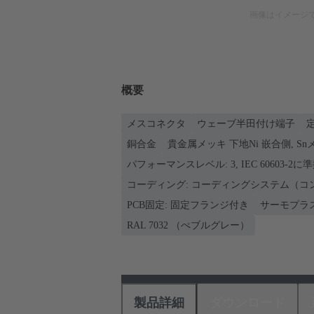
画像はイメージ
概要
メスコネクタ
ウェーブ半田付け端子
定
銅合金
貴金属メッキ 下地Ni 嵌合側, S
パフォーマンスレベル: 3, IEC 60603-2に
コーディング: コーディングシステム（コ
PCB固定: 固定フランジ付き
サーモプラ
RAL 7032 （ぺブルグレー）
製品詳細
ダウンロード