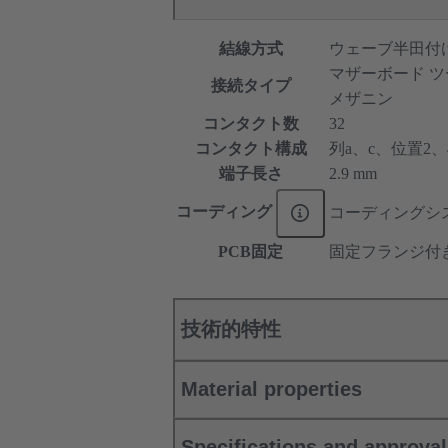
結線方式
ウェーブ半田付
マザーボード ツ
接続タイプ
メザニン
コンタクト数
32
コンタクト構成
列a、c、位置2、4、
端子長さ
2.9 mm
コーディング
コーディングシ
PCB固定
固定フランジ付
技術的特性
Material properties
Specifications and approva