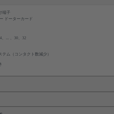
け端子
ー ドーターカード
... 、30、32
ステム（コンタクト数減少）
き
ls