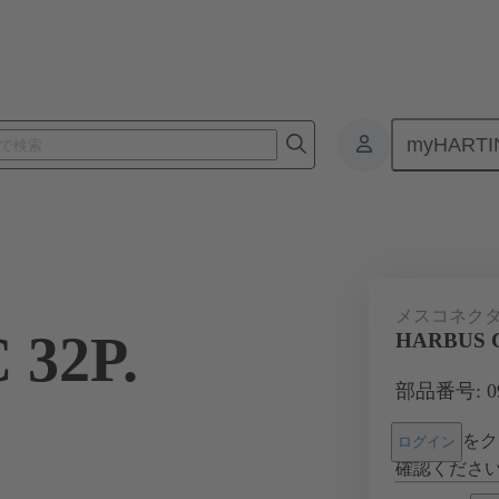
myHARTI
基板用コネクタ
基板対基板コネクタ
製品
マザーボード 
メスコネク
 32P.
HARBUS C
部品番号: 09 
をク
ログイン
確認くださ