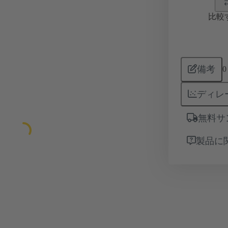
比較
備考
0
ディレ
無料サ
製品に