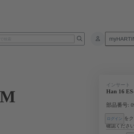
myHARTI
コネクタ
製品
モノブロックインサート
産業アプリケー
インサート
-M
Han 16 ES
部品番号: 09 
をク
ログイン
確認くださ