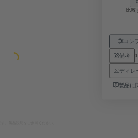
比較
コン
備考
0
ディレ
製品に
です。製品説明をご参照ください。