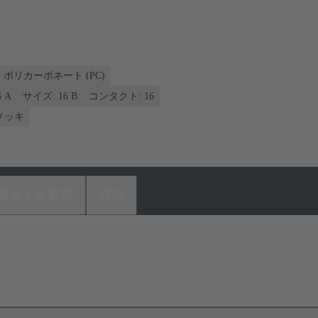
ポリカーボネート (PC)
 A
サイズ: 16 B
コンタクト: 16
メッキ
適合する製品
商社