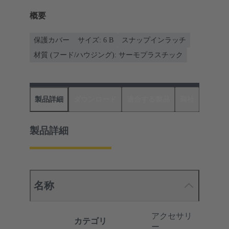
概要
保護カバー
サイズ: 6 B
スナップインラッチ
材質 (フード/ハウジング): サーモプラスチック
製品詳細
ダウンロード
適合する製品
商社
製品詳細
名称
アクセサリ
カテゴリ
ー