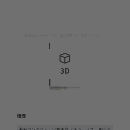
画像はイメージです。製品説明をご参照ください。
概要
基板コンタクト
定格電流: ≤16 A
メス
銅合金