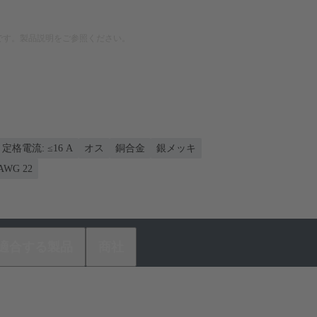
です。製品説明をご参照ください。
定格電流: ≤16 A
オス
銅合金
銀メッキ
 AWG 22
適合する製品
商社