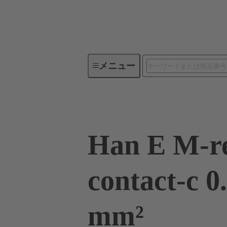
メニュー
産業用コネクタ / Han®
角型
Han E M-r
contact-c 0
mm²