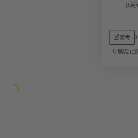
比較
備考
0
製品に