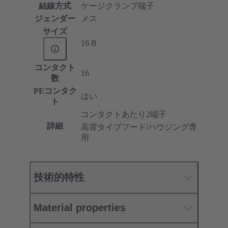
結線方式
ケージクランプ端子
ジェンダー
メス
サイズ
16 B
コンタクト
16
数
PEコンタク
はい
ト
コンタクトあたり2端子
詳細
高背タイプフード/ハウジング専
用
技術的特性
Material properties