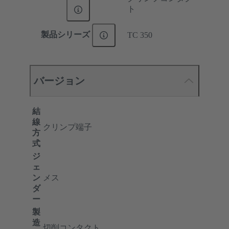
ト
製品シリーズ
TC 350
バージョン
結
線
クリンプ端子
方
式
ジ
ェ
ン
メス
ダ
ー
製
造
切削コンタクト