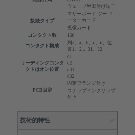
ウェーブ半田付け端子
マザーボード ツー ド
ーターカード
接続タイプ
拡張カード
コンタクト数
160
列z、a、b、c、d、位
コンタクト構成
置1、2 ... 31、32
d1
リーディングコンタ
d2
クトはオン位置
d31
d32
固定フランジ付き
PCB固定
スナップインクリップ
付き
技術的特性