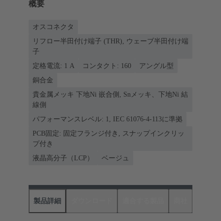
概要
オスコネクタ
リフロー半田付け端子 (THR), ウェーブ半田付け端
子
定格電流: ‌1 A
コンタクト: 160
アングル型
銅合金
貴金属メッキ 下地Ni 嵌合側, Snメッキ、下地Ni 結
線側
パフォーマンスレベル: 1, IEC 61076-4-113に準拠
PCB固定: 固定フランジ付き, スナップインクリッ
プ付き
液晶高分子（LCP）
ベージュ
製品詳細
ダウンロード
適合する製品
商社