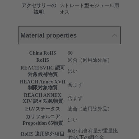
アクセサリーの
ストレート型モジュール用
説明
オス
Material properties
China RoHS
50
RoHS
適合（適用除外品）
REACH SVHC 認可
はい
対象候補物質
REACH Annex XVII
含まず
制限対象物質
REACH ANNEX
含まず
XIV 認可対象物質
ELVステータス
適合（適用除外品）
カリフォルニア
はい
Proposition 65物質
6(c):
鉛含有量が重量比
RoHS 適用除外項目
4%以下の銅合金