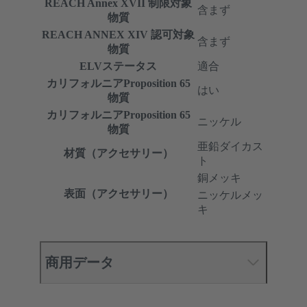
REACH Annex XVII 制限対象
含まず
物質
REACH ANNEX XIV 認可対象
含まず
物質
ELVステータス
適合
カリフォルニアProposition 65
はい
物質
カリフォルニアProposition 65
ニッケル
物質
亜鉛ダイカス
材質（アクセサリー）
ト
銅メッキ
表面（アクセサリー）
ニッケルメッ
キ
商用データ