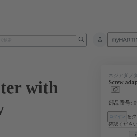
myHARTI
コネクタ
製品
アクセサリー
シールドフレーム グリップ
ネジアダプ
ter with
Screw adapt
w
部品番号: 09 
をク
ログイン
確認くださ