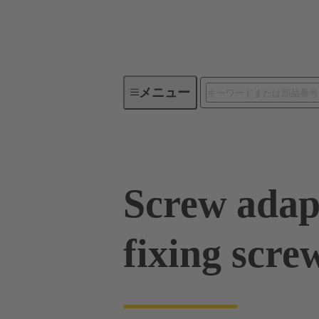
メニュー
産業用コネクタ / Han®
角型
Screw adap
fixing scre