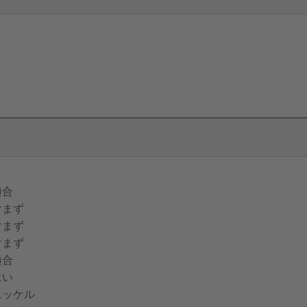
適合
含まず
含まず
含まず
適合
はい
ニッケル