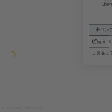
比較
コン
備考
0
製品に
です。製品説明をご参照ください。