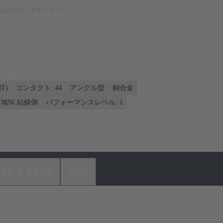
製品説明をご参照ください。
T)
コンタクト: 44
アングル型
銅合金
地Ni 結線側
パフォーマンスレベル: 1
適合する製品
商社