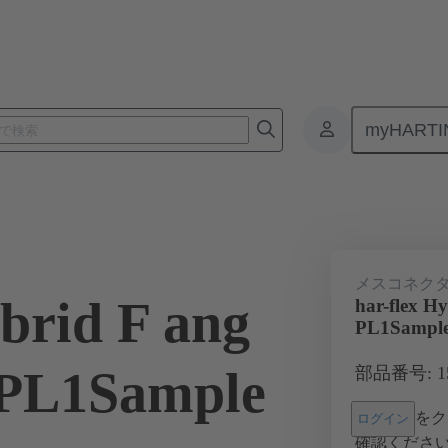
myHARTI
基板用コネクタ
基板対基板コネクタ
製品
マザーボード 
メスコネク
brid F ang
har-flex H
PL1Sampl
PL1Sample
部品番号: 15 
をク
ログイン
確認くださ