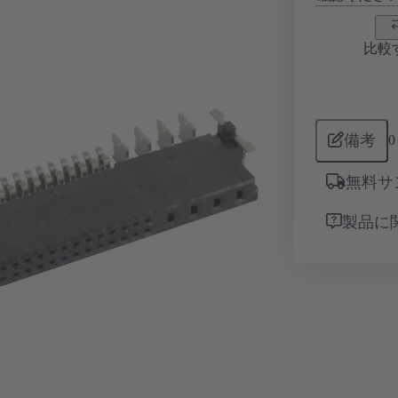
比較
備考
0
無料サ
製品に