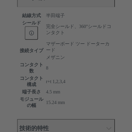
結線方式
半田端子
シールド
完全シールド、360°シールドコ
ンタクト
マザーボード ツー ドーターカ
ード
接続タイプ
メザニン
コンタクト
8
数
コンタクト
r+t 1,2,3,4
構成
端子長さ
4.5 mm
モジュール
15.24 mm
の幅
技術的特性