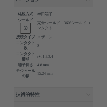
結線方式
半田端子
シールド
完全シールド、360°シールドコ
ンタクト
接続タイプ
メザニン
コンタクト
8
数
コンタクト
r+t 1,2,3,4
構成
端子長さ
4.8 mm
モジュール
15.24 mm
の幅
技術的特性