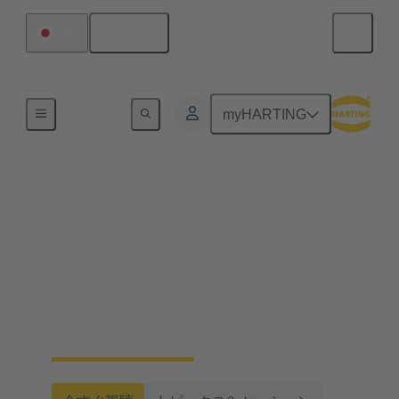
日本語
日本
ホーム
myHARTING
ハーティング鉄道Web
セミナーシリーズ2024
このシリーズでは、鉄道産業の最重要トレン
ドに対応するシステムコンセプトをご紹介し
ます。