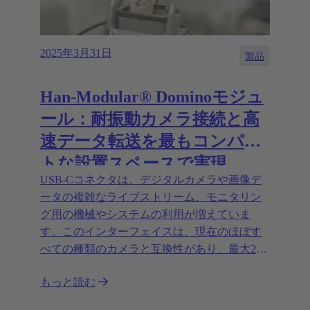
2025年3月31日
製品
Han-Modular® Dominoモジュ
ール：耐振動カメラ接続と高
速データ転送を最もコンパク
トな設置スペースで実現
USB-Cコネクタは、デジタルカメラや画像デ
ータの複雑なライブストリーム、モニタリン
グ用の機械やシステムの利用が増えていま
す。このインターフェイスは、現在のほぼす
べての種類のカメラと互換性があり、最大20
Gbit/sのデータ転送レートをサポートしていま
もっと読む
す。