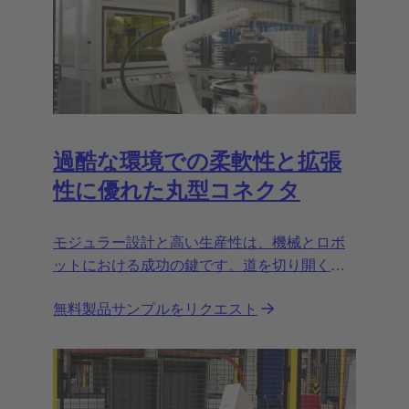
過酷な環境での柔軟性と拡張
性に優れた丸型コネクタ
モジュラー設計と高い生産性は、機械とロボ
ットにおける成功の鍵です。道を切り開くに
は、柔軟で信頼性の高いインターフェイスが
無料製品サンプルをリクエスト
不可欠です。