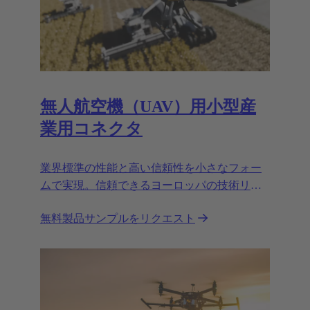
無人航空機（UAV）用小型産
業用コネクタ
業界標準の性能と高い信頼性を小さなフォー
ムで実現。信頼できるヨーロッパの技術リー
ダーであるハーティングは、商用ドローン用
無料製品サンプルをリクエスト
の初の産業用コネクタHan® MPCを発表しま
す。