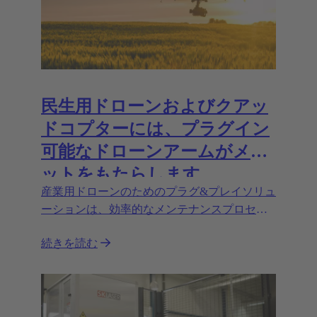
民生用ドローンおよびクアッ
ドコプターには、プラグイン
可能なドローンアームがメリ
ットをもたらします。
産業用ドローンのためのプラグ&プレイソリュ
ーションは、効率的なメンテナンスプロセ
ス、省スペース輸送、より重い荷物の輸送な
続きを読む
どの高い拡張性を可能にします。