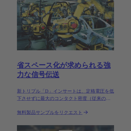
省スペース化が求められる強
力な信号伝送
新トリプル「D」インサートは、定格電圧を低
下させずに最大のコンタクト密度（従来の標
準値に比べ最大130%アップ）を実現します。
無料製品サンプルをリクエスト