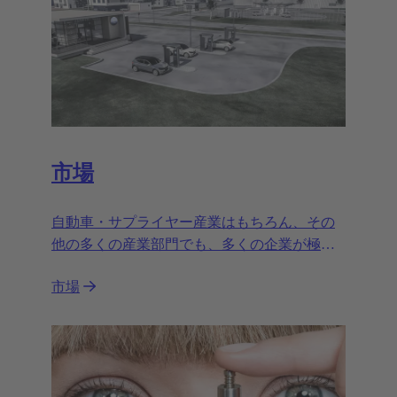
市場
自動車・サプライヤー産業はもちろん、その
他の多くの産業部門でも、多くの企業が極め
て優れた性能と信頼性を備えるHARTING
市場
Automotiveの電磁石システムを信頼していま
す。