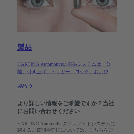
製品
HARTING Automotiveの電磁システムは、分
離、引き上げ、トリガー、ロック、およびロ
ック解除機能を実行します。厳しい条件下の
製品
多種多様なアプリケーションで、安全確実
に、かつ効率的にこれを行います。
より詳しい情報をご希望ですか？当社
にお問い合わせください
HARTING Automotiveのソレノイドシステムに
関するご質問や詳細については、こちらをご