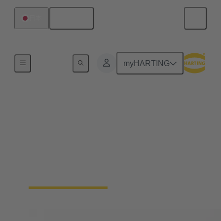
日本語
日本
ホーム
myHARTING
ソレノイドシステム
当社は25年にわたり、自動車用アクチュエー
タをはじめ、メカトロニクス、結線技術用マ
グネットシステムで、最高品質と革新を実現
してきました。