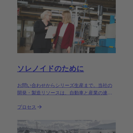
ソレノイドのために
お問い合わせからシリーズ生産まで。当社の
開発・製造リソースは、自動車と産業の連続
使用に対応するカスタマイズ電磁アクチュエ
プロセス
ーターを専門としています。