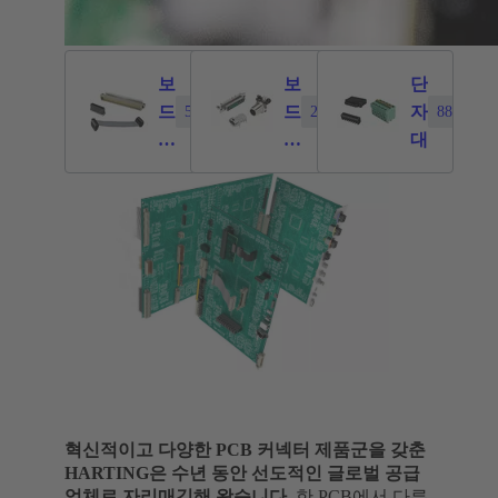
보
보
단
드
드
자
5841
2376
886
투
투
대
보
케
드
이
커
블
넥
커
터
넥
터
혁신적이고 다양한 PCB 커넥터 제품군을 갖춘
HARTING은 수년 동안 선도적인 글로벌 공급
업체로 자리매김해 왔습니다.
한 PCB에서 다른