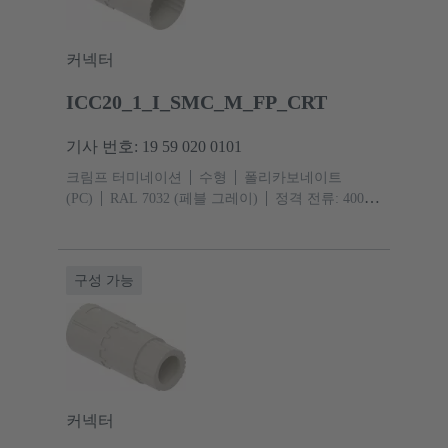
커넥터
ICC20_1_I_SMC_M_FP_CRT
기사 번호: 19 59 020 0101
크림프 터미네이션
수형
폴리카보네이트
(PC)
RAL 7032 (페블 그레이)
정격 전류: ‌400
A
규격: 20
접점: 1
도체 단면적: 95 ... 150 mm²
구성 가능
커넥터