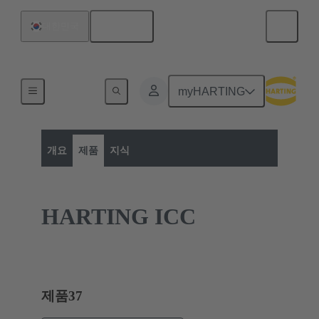
한국어
대한민국
myHARTING
제품 카테고리:
산업용 원형 커넥터
제품 시리즈
개요
제품
지식
HARTING ICC
제품
37