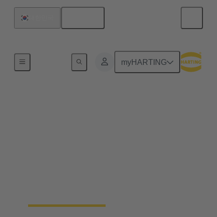
한국어
대한민국
홈
myHARTING
원형 커넥터 케이블 어
셈블리
HARTING은 케이블 어셈블리 제조 분야에서
폭넓은 경험을 보유하고 있습니다. 고객의 요구
사항에 맞춘 플러그 앤 플레이 솔루션을 제공합
니다.