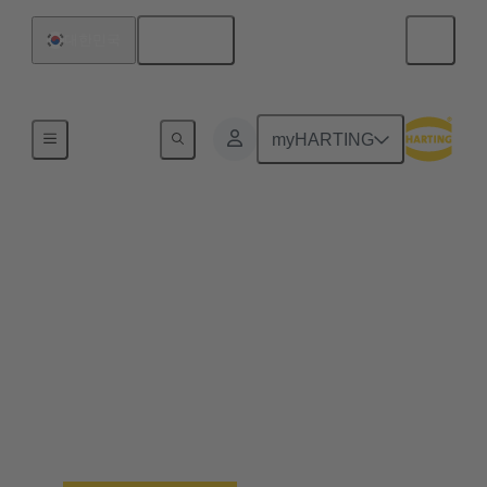
한국어
대한민국
홈
myHARTING
산업용 맞춤형 레이저
기계
가족 소유 기업인 SK 레이저는 전통과 현대 기
술을 결합하여 까다로운 산업용 애플리케이션
을 위한 최고급 레이저 기계를 개발합니다. 이
회사는 파트너십 기반의 협력과 자체 직원의 전
문성에 의존하고 있습니다.