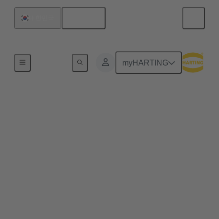
한국어
대한민국
데이터 센터 인프라 솔루션
myHARTING
커넥터 선정에 따라 에
너지 효율이 최고 50%
향상될 수 있습니다.
HARTING 커넥터는 귀사 연결장치에서 전력
손실을 최소화하여 전력 사용량 효율성(PUE)을
향상시킬 수 있습니다. 조작 방법을 알아봅시
다!