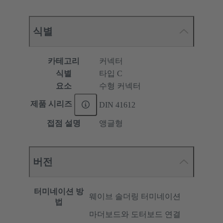
식별
카테고리
커넥터
식별
타입 C
요소
수형 커넥터
제품 시리즈
DIN 41612
접점 설명
앵글형
버전
터미네이션 방
웨이브 솔더링 터미네이션
법
마더보드와 도터보드 연결