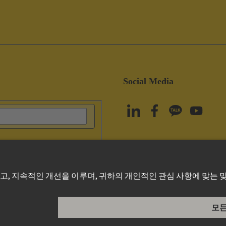
Social Media
olicy
Cookie Policy
Terms of Use
고객 정보