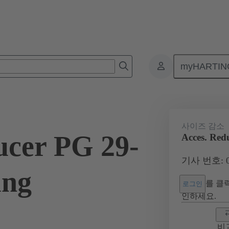
myHARTIN
커넥터
제품
액세서리
케이블 글랜드
09 00 000 5067
사이즈 감소
ucer PG 29-
Acces. Red
기사 번호: 09
ing
를 클릭
로그인
인하세요.
비