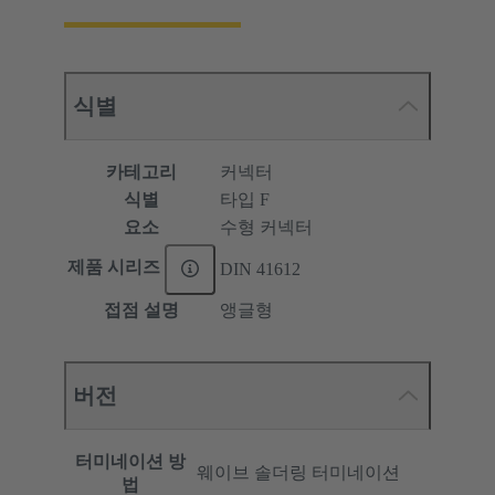
식별
카테고리
커넥터
식별
타입 F
요소
수형 커넥터
제품 시리즈
DIN 41612
접점 설명
앵글형
버전
터미네이션 방
웨이브 솔더링 터미네이션
법