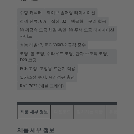
수형 커넥터
웨이브 솔더링 터미네이션
정격 전류: ‌6 A
접점: 32
앵글형
구리 합금
Ni 귀금속 도금 체결 측면, Ni 주석 도금 터미네이션
사이드
성능 레벨: 2, IEC 60603-2 규격 준수
코딩: 홀 코딩, 쉬라우드 코딩, 단자 소모적 코딩,
D20 코딩
PCB 고정: 고정용 프랜지 적용
열가소성 수지, 유리섬유 충전
RAL 7032 (페블 그레이)
제품 세부 정보
다운로드
일치하는 제품
유통업체
제품 세부 정보