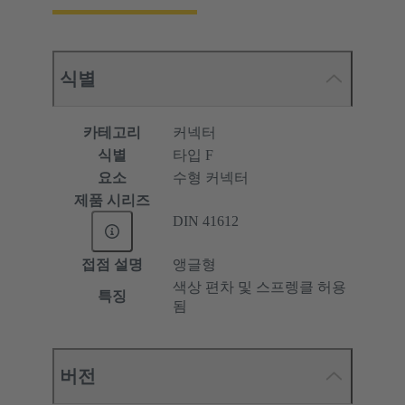
식별
카테고리
커넥터
식별
타입 F
요소
수형 커넥터
제품 시리즈
DIN 41612
접점 설명
앵글형
색상 편차 및 스프렝클 허용
특징
됨
버전