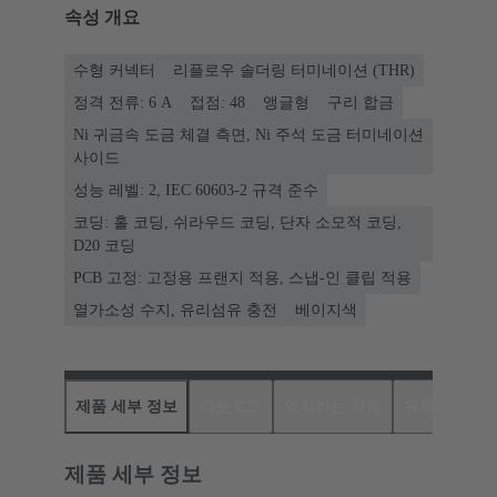
속성 개요
수형 커넥터
리플로우 솔더링 터미네이션 (THR)
정격 전류: ‌6 A
접점: 48
앵글형
구리 합금
Ni 귀금속 도금 체결 측면, Ni 주석 도금 터미네이션
사이드
성능 레벨: 2, IEC 60603-2 규격 준수
코딩: 홀 코딩, 쉬라우드 코딩, 단자 소모적 코딩,
D20 코딩
PCB 고정: 고정용 프랜지 적용, 스냅-인 클립 적용
열가소성 수지, 유리섬유 충전
베이지색
제품 세부 정보
다운로드
일치하는 제품
유통업체
제품 세부 정보