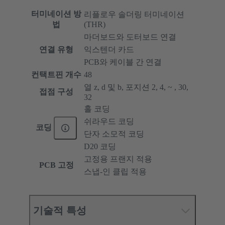
터미네이션 방
리플로우 솔더링 터미네이션
법
(THR)
마더보드와 도터보드 연결
연결 유형
익스텐더 카드
PCB와 케이블 간 연결
컨택트핀 개수
48
열 z, d 및 b, 포지션 2, 4, ~ , 30,
접점 구성
32
홀 코딩
쉬라우드 코딩
코딩
단자 소모적 코딩
D20 코딩
고정용 프랜지 적용
PCB 고정
스냅-인 클립 적용
기술적 특성