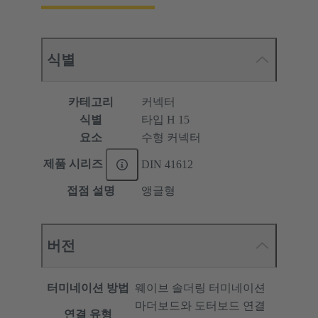
식별
카테고리
커넥터
식별
타입 H 15
요소
수형 커넥터
제품 시리즈
DIN 41612
접점 설명
앵글형
버전
터미네이션 방법
웨이브 솔더링 터미네이션
마더보드와 도터보드 연결
연결 유형