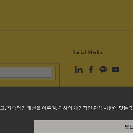
Social Media
olicy
Cookie Policy
Terms of Use
고객 정보