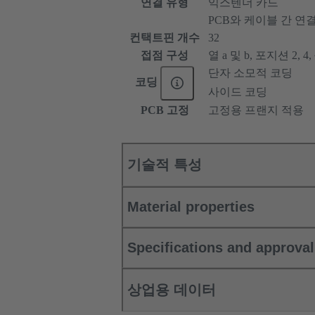
연결 유형
익스텐더 카드
PCB와 케이블 간 연
컨택트핀 개수
32
접점 구성
열 a 및 b, 포지션 2, 4, ~
단자 소모적 코딩
코딩
사이드 코딩
PCB 고정
고정용 프랜지 적용
기술적 특성
Material properties
Specifications and approva
상업용 데이터