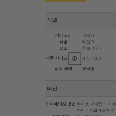
식별
카테고리
커넥터
식별
타입 B
요소
수형 커넥터
제품 시리즈
DIN 41612
접점 설명
앵글형
버전
터미네이션 방법
웨이브 솔더링 터미
마더보드와 도터보드