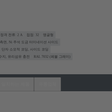
정격 전류: ‌2 A
접점: 32
앵글형
결 측면, Ni 주석 도금 터미네이션 사이드
: 단자 소모적 코딩, 사이드 코딩
수지, 유리섬유 충전
RAL 7032 (페블 그레이)
일치하는 제품
유통업체