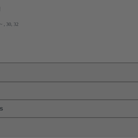
결
 , 30, 32
ls