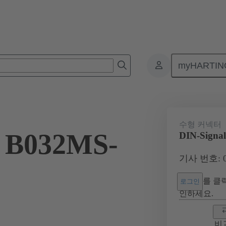
myHARTIN
넥터
보드 투 보드 커넥터
제품
마더보드와 도터보드 연결
수형 커넥터
l B032MS-
DIN-Signa
기사 번호: 09
를 클릭
로그인
인하세요.
비