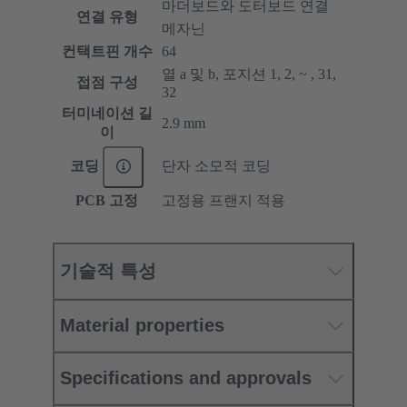
마더보드와 도터보드 연결
연결 유형
메자닌
컨택트핀 개수
64
열 a 및 b, 포지션 1, 2, ~ , 31,
접점 구성
32
터미네이션 길
2.9 mm
이
코딩
단자 소모적 코딩
PCB 고정
고정용 프랜지 적용
기술적 특성
Material properties
Specifications and approvals