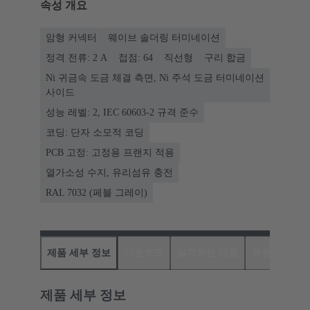
속성 개요
암형 커넥터
웨이브 솔더링 터미네이션
정격 전류: ‌2 A
접점: 64
직선형
구리 합금
Ni 귀금속 도금 체결 측면, Ni 주석 도금 터미네이션
사이드
성능 레벨: 2, IEC 60603-2 규격 준수
코딩: 단자 소모적 코딩
PCB 고정: 고정용 프랜지 적용
열가소성 수지, 유리섬유 충전
RAL 7032 (페블 그레이)
제품 세부 정보
다운로드
일치하는 제품
유통업체
제품 세부 정보