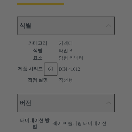
식별
카테고리
커넥터
식별
타입 B
요소
암형 커넥터
제품 시리즈
DIN 41612
접점 설명
직선형
버전
터미네이션 방
웨이브 솔더링 터미네이션
법