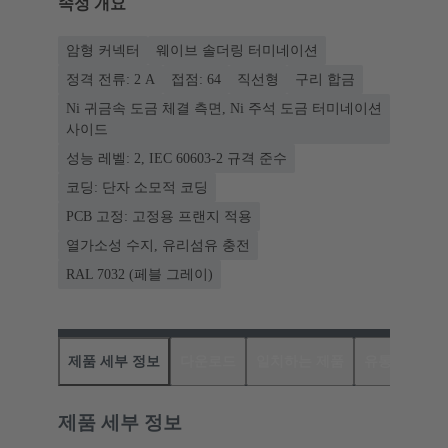
속성 개요
암형 커넥터
웨이브 솔더링 터미네이션
정격 전류: ‌2 A
접점: 64
직선형
구리 합금
Ni 귀금속 도금 체결 측면, Ni 주석 도금 터미네이션
사이드
성능 레벨: 2, IEC 60603-2 규격 준수
코딩: 단자 소모적 코딩
PCB 고정: 고정용 프랜지 적용
열가소성 수지, 유리섬유 충전
RAL 7032 (페블 그레이)
제품 세부 정보
다운로드
일치하는 제품
유통업체
제품 세부 정보