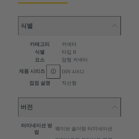
식별
카테고리
커넥터
식별
타입 B
요소
암형 커넥터
제품 시리즈
DIN 41612
접점 설명
직선형
버전
터미네이션 방
웨이브 솔더링 터미네이션
법