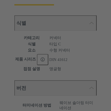
식별
카테고리
커넥터
식별
타입 C
요소
수형 커넥터
제품 시리즈
DIN 41612
접점 설명
앵글형
버전
웨이브 솔더링 터미
터미네이션 방법
네이션