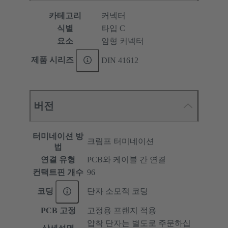
카테고리
커넥터
식별
타입 C
요소
암형 커넥터
제품 시리즈
DIN 41612
버전
터미네이션 방
크림프 터미네이션
법
연결 유형
PCB와 케이블 간 연결
컨택트핀 개수
96
코딩
단자 소모적 코딩
PCB 고정
고정용 프랜지 적용
압착 단자는 별도로 주문하십