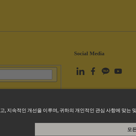
Social Media
olicy
Cookie Policy
Terms of Use
고객 정보