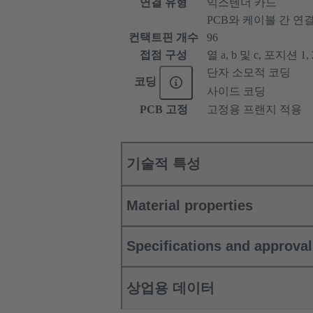
연결 유형
익스텐더 카드
PCB와 케이블 간 연
컨택트핀 개수
96
접점 구성
열 a, b 및 c, 포지션 1, 2,
단자 소모적 코딩
코딩
사이드 코딩
PCB 고정
고정용 프랜지 적용
기술적 특성
Material properties
Specifications and approva
상업용 데이터