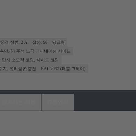
정격 전류: ‌2 A
접점: 96
앵글형
결 측면, Ni 주석 도금 터미네이션 사이드
: 단자 소모적 코딩, 사이드 코딩
수지, 유리섬유 충전
RAL 7032 (페블 그레이)
일치하는 제품
유통업체