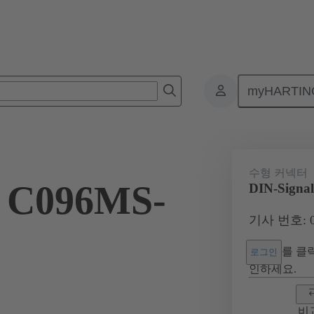
myHARTIN
넥터
보드 투 보드 커넥터
제품
마더보드와 도터보드 연결
수형 커넥터
l C096MS-
DIN-Signa
기사 번호: 09
를 클릭
로그인
인하세요.
비