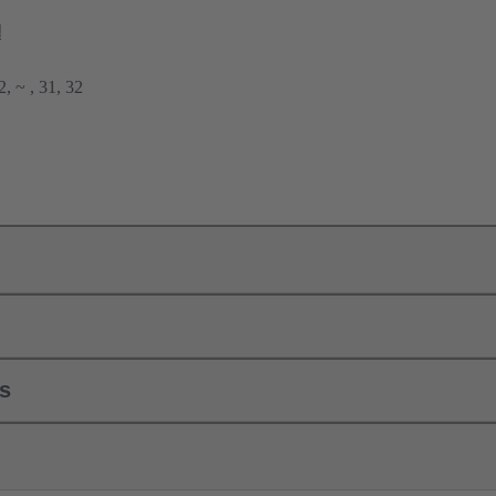
결
 ~ , 31, 32
ls