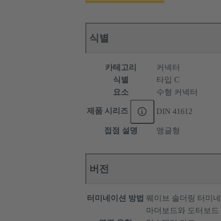
식별
카테고리
커넥터
식별
타입 C
요소
수형 커넥터
제품 시리즈
DIN 41612
접점 설명
앵글형
버전
터미네이션 방법
웨이브 솔더링 터미
마더보드와 도터보드