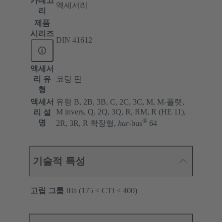
카테고
액세서리
리
제품
시리즈
DIN 41612
액세서
리 유
코딩 핀
형
액세서
유형 B, 2B, 3B, C, 2C, 3C, M, M-플랫,
M invers, Q, 2Q, 3Q, R, RM, R (HE 11),
리 설
®
명
2R, 3R, R 확장형,
har
-bus
64
기술적 특성
고립 그룹
IIIa (175 ≤ CTI < 400)