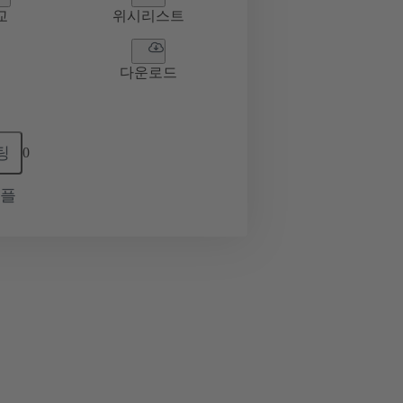
교
위시리스트
다운로드
팅
0
샘플