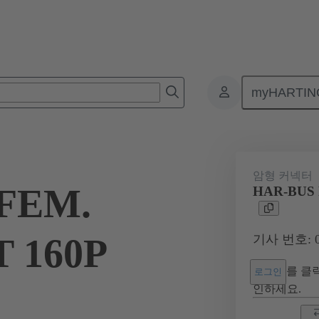
myHARTIN
넥터
보드 투 보드 커넥터
제품
마더보드와 도터보드 연결
암형 커넥터
FEM.
HAR-BUS 
 160P
기사 번호: 02
를 클릭
로그인
인하세요.