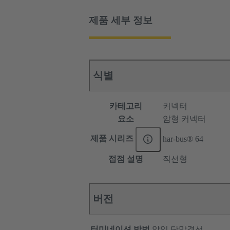
제품 세부 정보
식별
카테고리
커넥터
요소
암형 커넥터
제품 시리즈
har-bus® 64
접점 설명
직선형
버전
터미네이션 방법
압입 단말결선