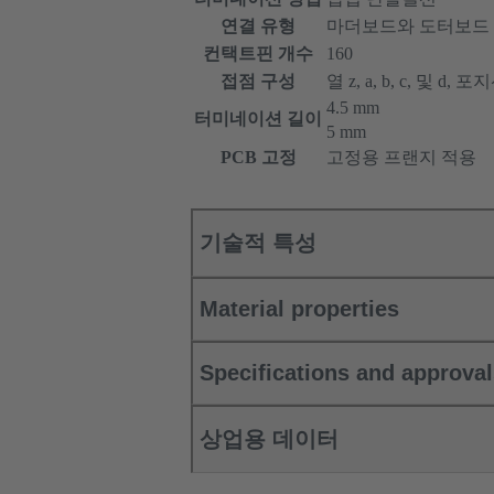
연결 유형
마더보드와 도터보드
컨택트핀 개수
160
접점 구성
열 z, a, b, c, 및 d, 포지션 
4.5 mm
터미네이션 길이
5 mm
PCB 고정
고정용 프랜지 적용
기술적 특성
Material properties
Specifications and approva
상업용 데이터