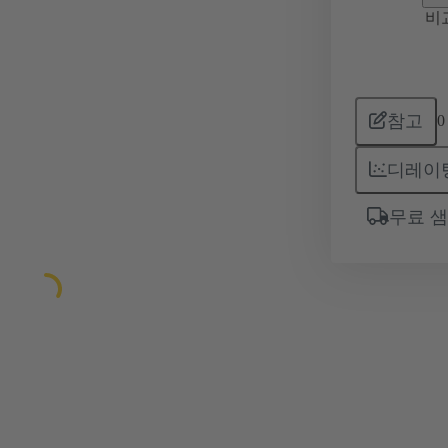
비
참고
0
디레이
무료 