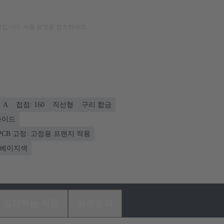
입니다. 제품 설명을 참조하세요.
 A
접점: 160
직선형
구리 합금
 사이드
PCB 고정: 고정용 프랜지 적용
베이지색
일치하는 제품
유통업체