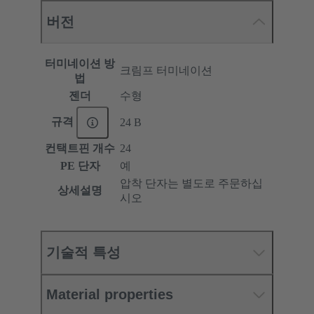
버전
터미네이션 방
크림프 터미네이션
법
젠더
수형
규격
24 B
컨택트핀 개수
24
PE 단자
예
압착 단자는 별도로 주문하십
상세설명
시오
기술적 특성
Material properties