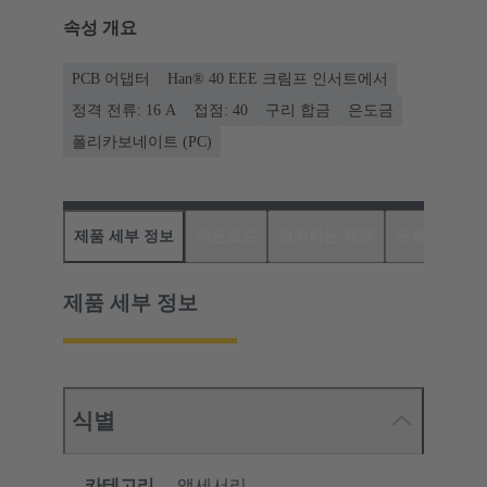
속성 개요
PCB 어댑터
Han® 40 EEE 크림프 인서트에서
정격 전류: ‌16 A
접점: 40
구리 합금
은도금
폴리카보네이트 (PC)
제품 세부 정보
다운로드
일치하는 제품
유통업체
제품 세부 정보
식별
카테고리
액세서리