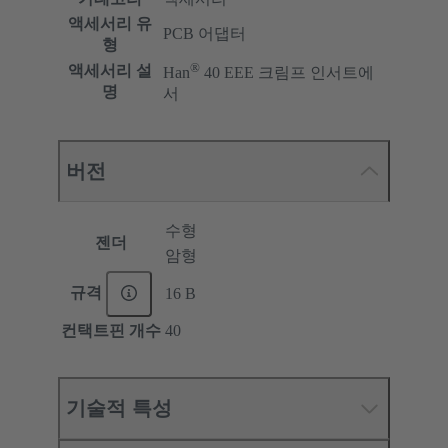
액세서리 유
PCB 어댑터
형
®
액세서리 설
Han
40 EEE 크림프 인서트에
명
서
버전
수형
젠더
암형
규격
16 B
컨택트핀 개수
40
기술적 특성