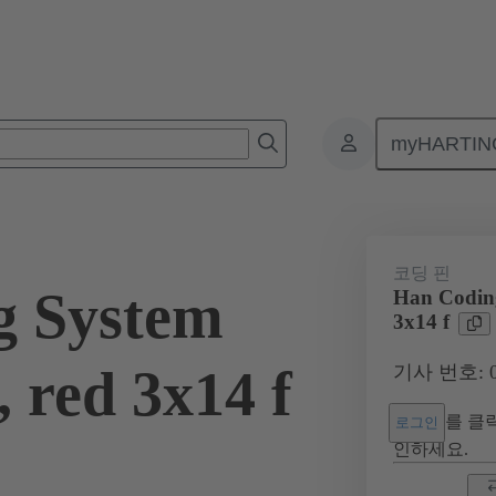
myHARTIN
커넥터
제품
제품 시리즈
Han® HMC, 빈번한 체결 주기 
코딩 핀
g System
Han Coding
3x14 f
 red 3x14 f
기사 번호: 09
를 클릭
로그인
인하세요.