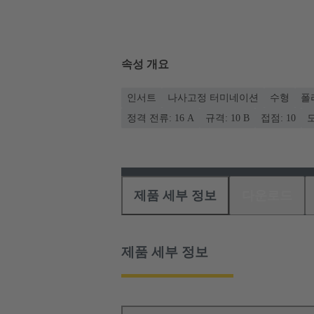
속성 개요
인서트
나사고정 터미네이션
수형
폴
정격 전류: ‌16 A
규격: 10 B
접점: 10
도
제품 세부 정보
다운로드
제품 세부 정보