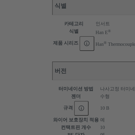
식별
카테고리
인서트
®
식별
Han E
®
제품 시리즈
Han
Thermocoupl
버전
터미네이션 방법
나사고정 터미
젠더
수형
규격
10 B
와이어 보호장치 적용
예
컨택트핀 개수
10
PE 단자
예