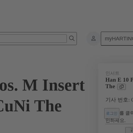
myHARTIN
커넥터
제품
모노블록 인서트
산업용 애플리케이션 지원
인서트
os. M Insert
Han E 10 P
The
CuNi The
기사 번호: 09
를 클릭
로그인
인하세요.