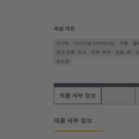
속성 개요
인서트
나사고정 터미네이션
수형
폴
정격 전류: ‌16 A
규격: 48 B
접점: 48
도
은도금
제품 세부 정보
다운로드
제품 세부 정보