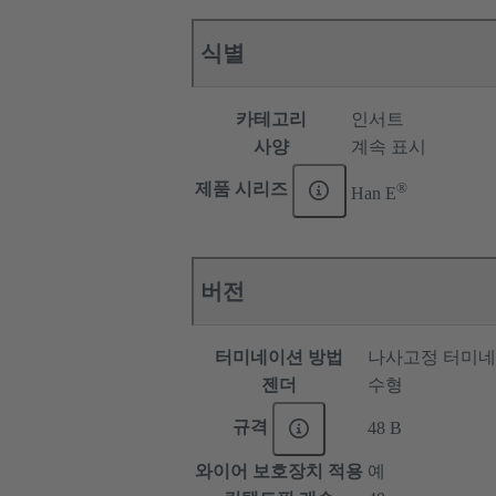
식별
카테고리
인서트
사양
계속 표시
®
제품 시리즈
Han E
버전
터미네이션 방법
나사고정 터미
젠더
수형
규격
48 B
와이어 보호장치 적용
예