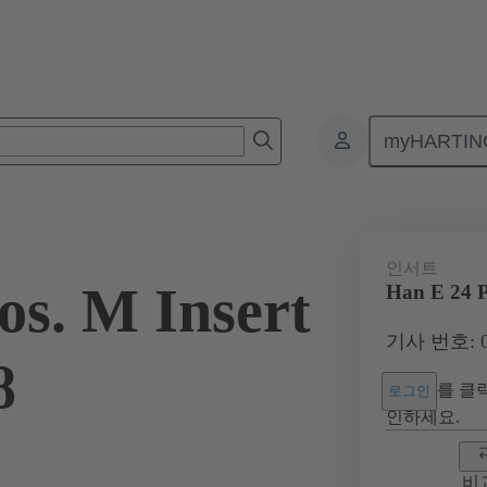
myHARTIN
커넥터
제품
모노블록 인서트
산업용 애플리케이션 지원
인서트
os. M Insert
Han E 24 P
기사 번호: 09
8
를 클릭
로그인
인하세요.
비