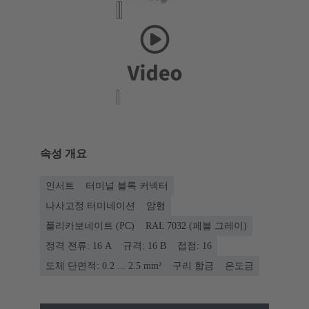
속성 개요
인서트
터미널 블록 커넥터
나사고정 터미네이션
암형
폴리카보네이트 (PC)
RAL 7032 (페블 그레이)
정격 전류: ‌16 A
규격: 16 B
접점: 16
도체 단면적: 0.2 ... 2.5 mm²
구리 합금
은도금