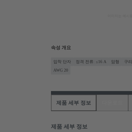
이미지는 예시용
속성 개요
압착 단자
정격 전류: ≤16 A
암형
구리
AWG 20
제품 세부 정보
다운로드
제품 세부 정보