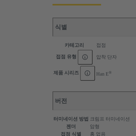
식별
카테고리
접점
접점 유형
압착 단자
®
제품 시리즈
Han E
버전
터미네이션 방법
크림프 터미네이션
젠더
암형
접점 식별
홈 없음