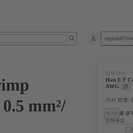
myHARTIN
커넥터
제품
접점
전기
09 33 000 6222
압착 단자
rimp
Han E F Cr
AWG
 0.5 mm²/
기사 번호: 09
를 클릭
로그인
인하세요.