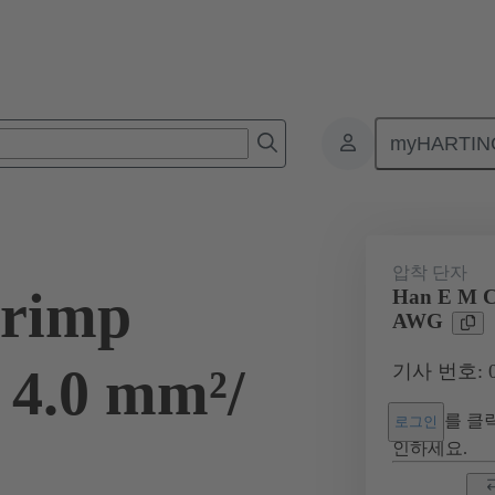
myHARTIN
커넥터
제품
접점
전기
09 33 000 6119
압착 단자
rimp
Han E M C
AWG
 4.0 mm²/
기사 번호: 09
를 클릭
로그인
인하세요.