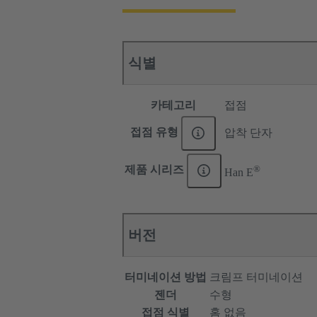
식별
카테고리
접점
접점 유형
압착 단자
®
제품 시리즈
Han E
버전
터미네이션 방법
크림프 터미네이션
젠더
수형
접점 식별
홈 없음