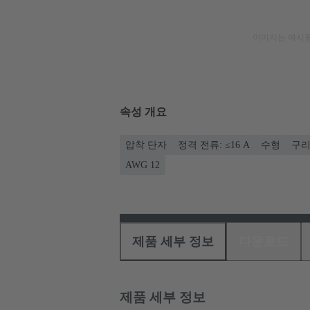
이미지는 예시용
속성 개요
압착 단자
정격 전류: ≤16 A
수형
구리
AWG 12
제품 세부 정보
다운로드
제품 세부 정보