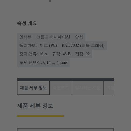
속성 개요
인서트
크림프 터미네이션
암형
폴리카보네이트 (PC)
RAL 7032 (페블 그레이)
정격 전류: ‌16 A
규격: 48 B
접점: 92
도체 단면적: 0.14 ... 4 mm²
제품 세부 정보
다운로드
일치하는 제품
유통업체
제품 세부 정보