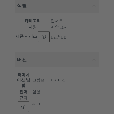
식별
카테고리
인서트
사양
계속 표시
®
제품 시리즈
Han
EE
버전
터미네
이션 방
크림프 터미네이션
법
젠더
암형
규격
48 B